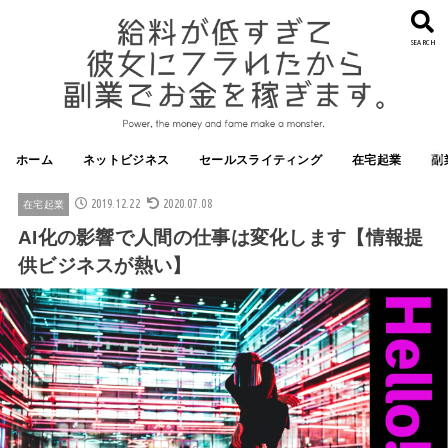
SEARCH
ホーム
ネットビジネス
セールスライティング
在宅起業
副
2019.12.22
2020.07.08
在宅起業
AI化の影響で人間の仕事は変化します【情報提
供ビジネスが熱い】