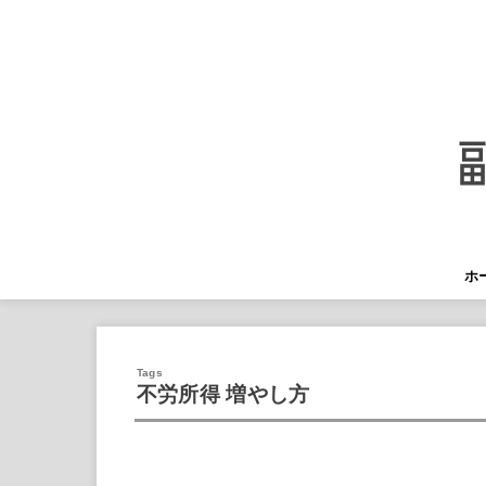
ホ
不労所得 増やし方